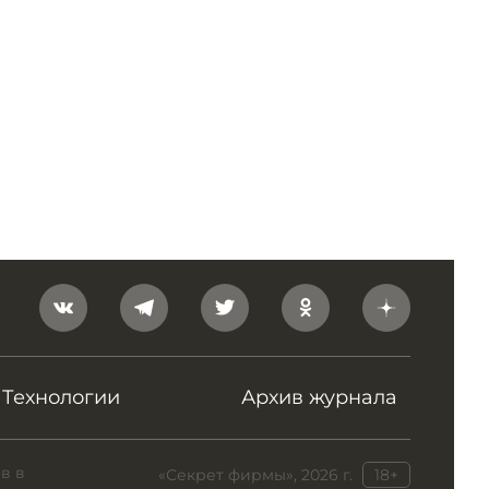
Технологии
Архив журнала
в в
«Секрет фирмы», 2026 г.
18+