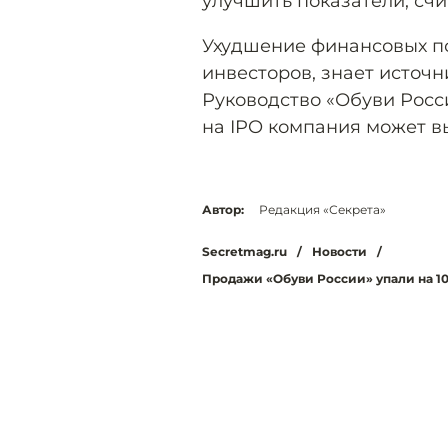
улучшить показатели, сч
Ухудшение финансовых по
инвесторов, знает источн
Руководство «Обуви Росси
на IPO компания может в
Автор:
Редакция «Секрета»
Secretmag.ru
/
Новости
/
Продажи «Обуви России» упали на 10