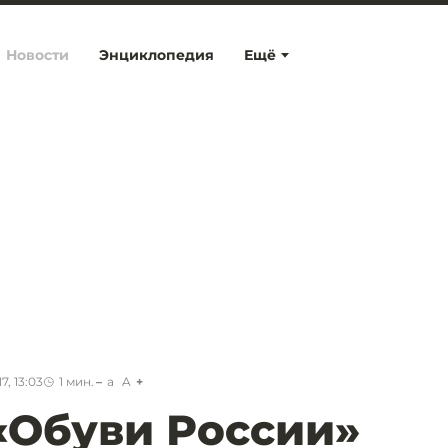
Новости
Энциклопедия
Ещё
7, 13:03
1
мин.
a
A
«Обуви России»