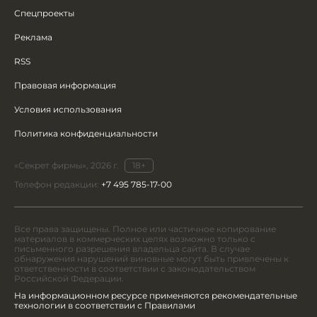
Спецпроекты
Реклама
RSS
Правовая информация
Условия использования
Политика конфиденциальности
«Секрет фирмы», 2026 г.
18+
Телефон редакции:
+7 495 785-17-00
Все права защищены. Полное или частичное копирование
материалов в коммерческих целях возможно только с
письменного разрешения владельца сайта. В случае
обнаружения нарушений виновные могут быть привлечены к
ответственности в соответствии с законодательством
Российской Федерации.
На информационном ресурсе применяются рекомендательные
технологии в соответствии с Правилами