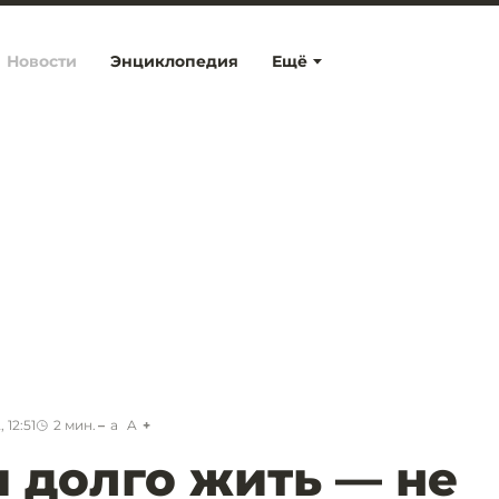
Новости
Энциклопедия
Ещё
 12:51
2
мин.
a
A
 долго жить — не