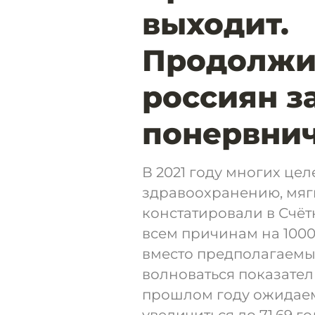
выходит.
Продолжи
россиян з
понервни
В 2021 году многих це
здравоохранению, мягк
констатировали в Счёт
всем причинам на 1000
вместо предполагаемых
волноваться показате
прошлом году ожидаем