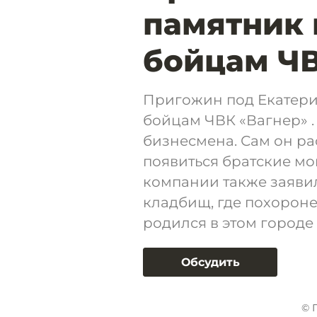
памятник
бойцам ЧВ
Пригожин под Екатер
бойцам ЧВК «Вагнер» .
бизнесмена. Сам он ра
появиться братские мо
компании также заявил
кладбищ, где похоронен
родился в этом городе 
Обсудить
© 