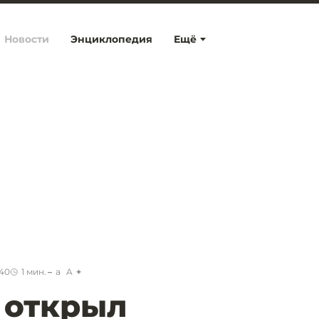
Новости
Энциклопедия
Ещё
:40
1
мин.
a
A
 открыл