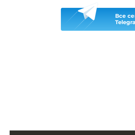
Все се
Telegr