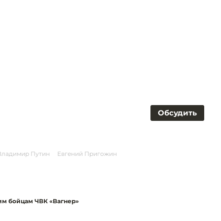
Обсудить
Владимир Путин
Евгений Пригожин
м бойцам ЧВК «Вагнер»