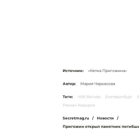
Источник:
«Кепка Пригожина»
Автор:
Мария Черкасова
Теги:
ЧВК Вагнер
Екатеринбург
Рамзан Кадыров
Secretmag.ru
/
Новости
/
Пригожин открыл памятник погибши