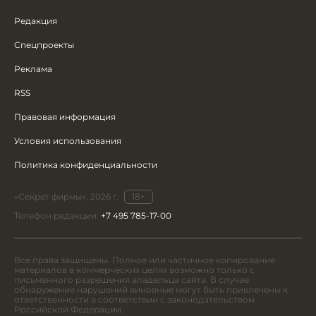
Редакция
Спецпроекты
Реклама
RSS
Правовая информация
Условия использования
Политика конфиденциальности
«Секрет фирмы», 2026 г.
18+
Телефон редакции:
+7 495 785-17-00
Все права защищены. Полное или частичное копирование
материалов в коммерческих целях возможно только с
письменного разрешения владельца сайта. В случае
обнаружения нарушений виновные могут быть привлечены к
ответственности в соответствии с законодательством
Российской Федерации.