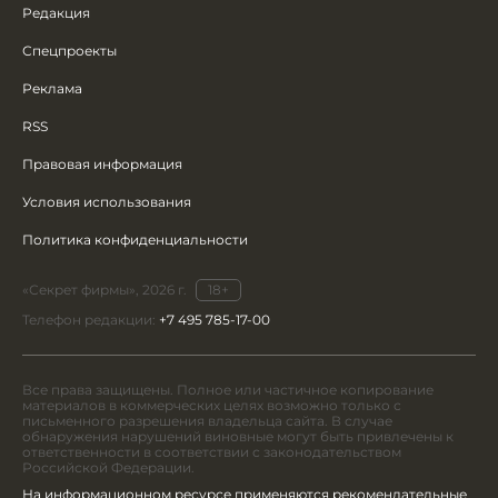
Редакция
Спецпроекты
Реклама
RSS
Правовая информация
Условия использования
Политика конфиденциальности
«Секрет фирмы», 2026 г.
18+
Телефон редакции:
+7 495 785-17-00
Все права защищены. Полное или частичное копирование
материалов в коммерческих целях возможно только с
письменного разрешения владельца сайта. В случае
обнаружения нарушений виновные могут быть привлечены к
ответственности в соответствии с законодательством
Российской Федерации.
На информационном ресурсе применяются рекомендательные