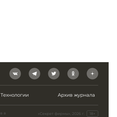
Технологии
Архив журнала
в в
«Секрет фирмы», 2026 г.
18+