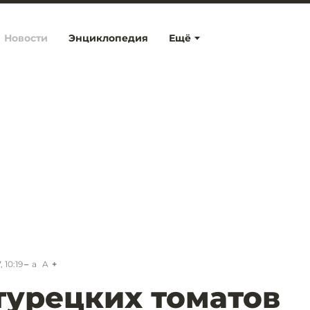
Новости
Энциклопедия
Ещё
 10:19
a
A
турецких томатов