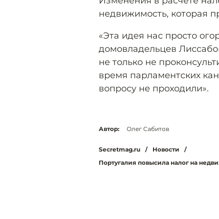
Изменения в расчёте нал
недвижимость, которая п
«Эта идея нас просто ог
домовладельцев Лиссабон
не только не проконсульт
время парламентских кани
вопросу не проходили».
Автор:
Олег Сабитов
Secretmag.ru
/
Новости
/
Португалия повысила налог на недв