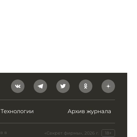
Технологии
Архив журнала
в в
«Секрет фирмы», 2026 г.
18+