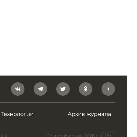
Технологии
Архив журнала
в в
«Секрет фирмы», 2026 г.
18+