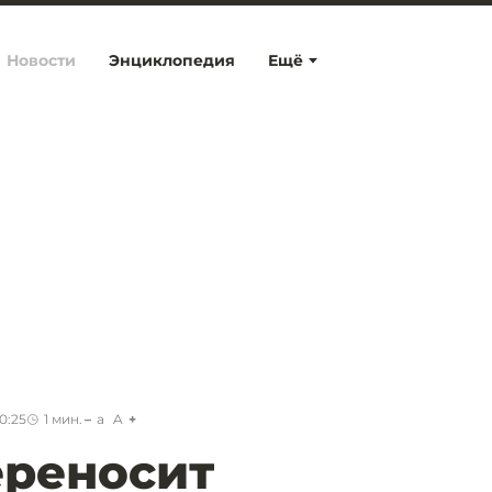
Новости
Энциклопедия
Ещё
0:25
1
мин.
a
A
ереносит