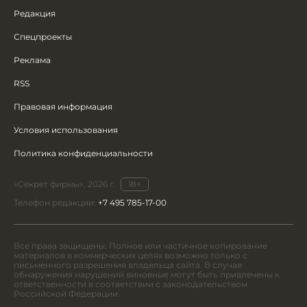
Редакция
Спецпроекты
Реклама
RSS
Правовая информация
Условия использования
Политика конфиденциальности
«Секрет фирмы», 2026 г.
18+
Телефон редакции:
+7 495 785-17-00
Все права защищены. Полное или частичное копирование
материалов в коммерческих целях возможно только с
письменного разрешения владельца сайта. В случае
обнаружения нарушений виновные могут быть привлечены к
ответственности в соответствии с законодательством
Российской Федерации.