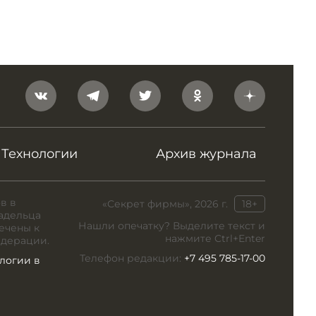
Технологии
Архив журнала
в в
«Секрет фирмы», 2026 г.
18+
адельца
Нашли опечатку? Выделите текст и
ечены к
нажмите Ctrl+Enter
едерации.
Телефон редакции:
+7 495 785-17-00
логии в