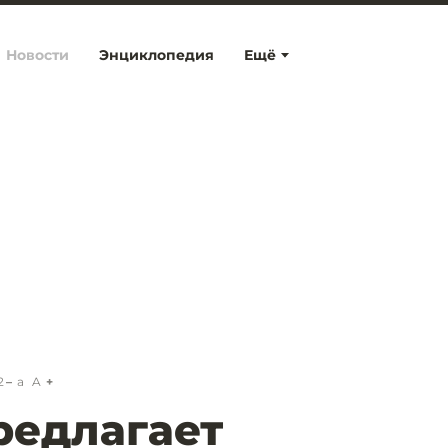
Новости
Энциклопедия
Ещё
2
a
A
редлагает