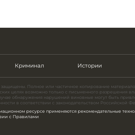
Криминал
Истории
 защищены. Полное или частичное копирование материало
ких целях возможно только с письменного разрешения вл
случае обнаружения нарушений виновные могут быть привл
нности в соответствии с законодательством Российской Ф
мационном ресурсе применяются рекомендательные техно
твии с Правилами