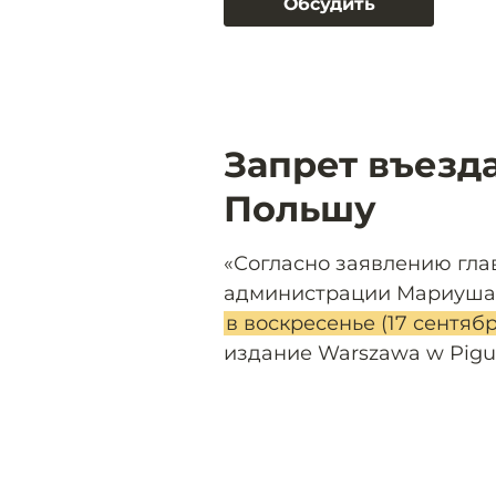
Обсудить
Запрет въезд
Польшу
«Согласно заявлению гла
администрации Мариуша
в воскресенье (17 сентяб
издание Warszawa w Piguł