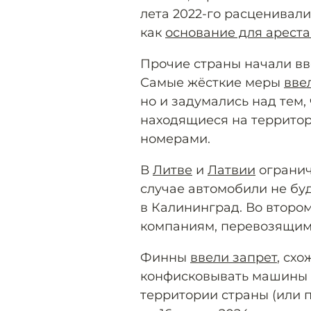
лета 2022-го расценивал
как
основание для арест
Прочие страны начали вв
Самые жёсткие меры
вве
но и задумались над тем,
находящиеся на террито
номерами.
В
Литве
и
Латвии
огранич
случае автомобили не бу
в Калининград. Во второ
компаниям, перевозящим 
Финны
ввели запрет
, схо
конфисковывать машины н
территории страны (или 