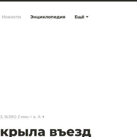
Новости
Энциклопедия
Ещё
, 16:39
2
мин.
a
A
крыла въезд