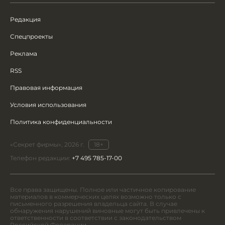
Редакция
Спецпроекты
Реклама
RSS
Правовая информация
Условия использования
Политика конфиденциальности
«Секрет фирмы», 2026 г.
18+
Телефон редакции:
+7 495 785-17-00
Все права защищены. Полное или частичное копирование
материалов в коммерческих целях возможно только с
письменного разрешения владельца сайта. В случае
обнаружения нарушений виновные могут быть привлечены к
ответственности в соответствии с законодательством
Российской Федерации.