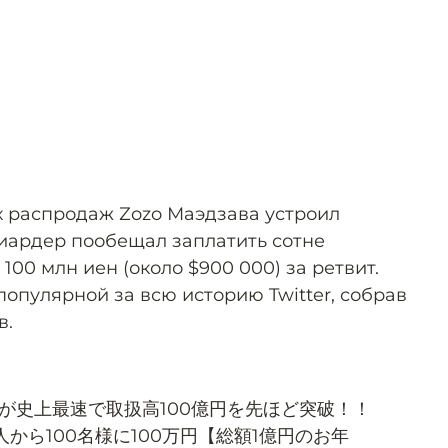
х распродаж Zozo Маэдзава устроил
лиардер пообещал заплатить сотне
100 млн иен (около $900 000) за ретвит.
опулярной за всю историю Twitter, собрав
в.
ルが史上最速で取扱高100億円を先ほど突破！！
から100名様に100万円【総額1億円のお年