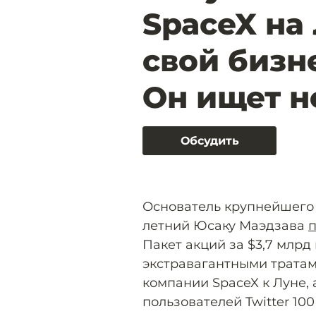
SpaceX на
свой бизне
Он ищет н
Обсудить
Основатель крупнейшего 
летний Юсаку Маэдзава
п
Пакет акций за $3,7 млрд
экстравагантными тратами
компании SpaceX к Луне, 
пользователей Twitter 100