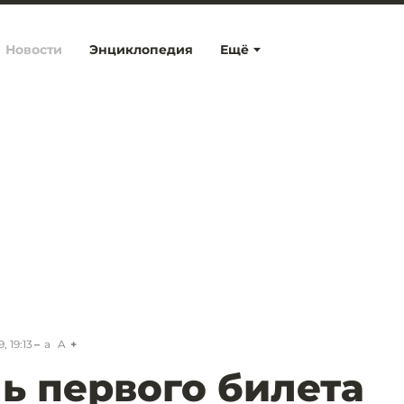
Новости
Энциклопедия
Ещё
, 19:13
a
A
ь первого билета