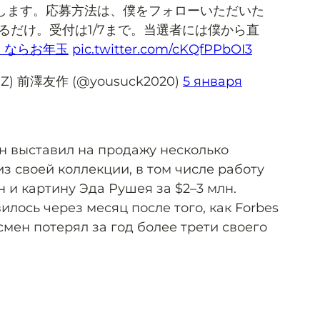
します。応募方法は、僕をフォローいただいた
るだけ。受付は1/7まで。当選者には僕から直
くならお年玉
pic.twitter.com/cKQfPPbOI3
MZ) 前澤友作 (@yousuck2020)
5 января
ен выставил на продажу несколько
з своей коллекции, в том числе работу
н и картину Эда Рушея за $2–3 млн.
илось через месяц после того, как Forbes
смен потерял за год более трети своего