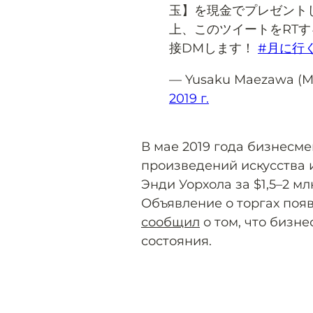
玉】を現金でプレゼント
上、このツイートをRTす
接DMします！
#月に行
— Yusaku Maezawa (
2019 г.
В мае 2019 года бизнесм
произведений искусства и
Энди Уорхола за $1,5–2 мл
Объявление о торгах появ
сообщил
о том, что бизне
состояния.