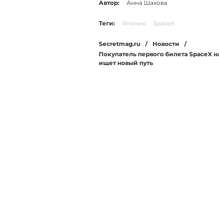
Автор:
Анна Шахова
Теги:
Япония
SpaceX
Secretmag.ru
/
Новости
/
Покупатель первого билета SpaceX на
ищет новый путь