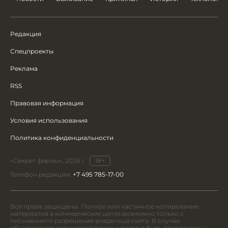
Редакция
Спецпроекты
Реклама
RSS
Правовая информация
Условия использования
Политика конфиденциальности
«Секрет фирмы», 2026 г.
18+
Телефон редакции:
+7 495 785-17-00
Все права защищены. Полное или частичное копирование
материалов в коммерческих целях возможно только с
письменного разрешения владельца сайта. В случае
обнаружения нарушений виновные могут быть привлечены к