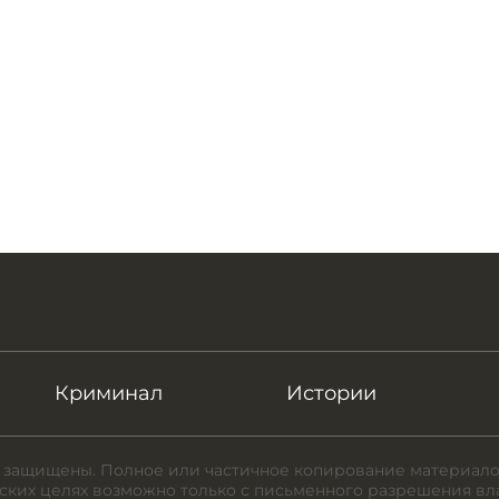
Криминал
Истории
 защищены. Полное или частичное копирование материало
ких целях возможно только с письменного разрешения вл