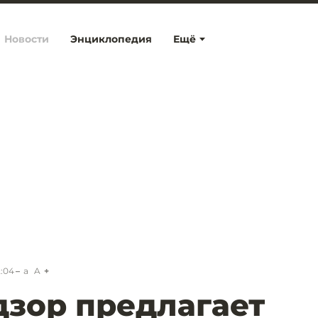
Новости
Энциклопедия
Ещё
2:04
a
A
зор предлагает