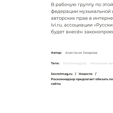
В рабочую группу по это
федерации музыкальной 
авторских прав в интерн
Ivi.ru, ассоциации «Русс
будет внесён законопроек
Автор:
Анастасия Захарова
Теги:
Роскомнадзор
Авторские пр
Secretmag.ru
/
Новости
/
Роскомнадзор предлагает обязать п
сайты