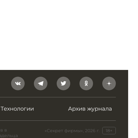
Технологии
Архив журнала
в в
«Секрет фирмы», 2026 г.
18+
адельца