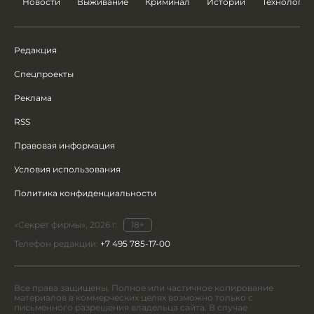
Новости
Выживание
Криминал
Истории
Технологии
Редакция
Спецпроекты
Реклама
RSS
Правовая информация
Условия использования
Политика конфиденциальности
«Секрет фирмы», 2026 г.
18+
Телефон редакции:
+7 495 785-17-00
Все права защищены. Полное или частичное копирование
материалов в коммерческих целях возможно только с
письменного разрешения владельца сайта. В случае