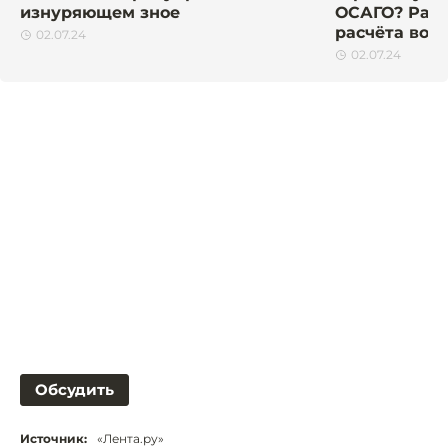
изнуряющем зное
ОСАГО? Расс
расчёта вод
02.07.24
02.07.24
Обсудить
Источник:
«Лента.ру»