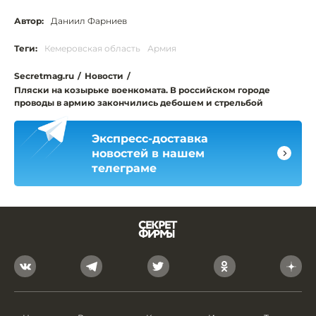
Автор:
Даниил Фарниев
Теги:
Кемеровская область
Армия
Secretmag.ru
/
Новости
/
Пляски на козырьке военкомата. В российском городе
проводы в армию закончились дебошем и стрельбой
Экспресс-доставка
новостей в нашем
телеграме