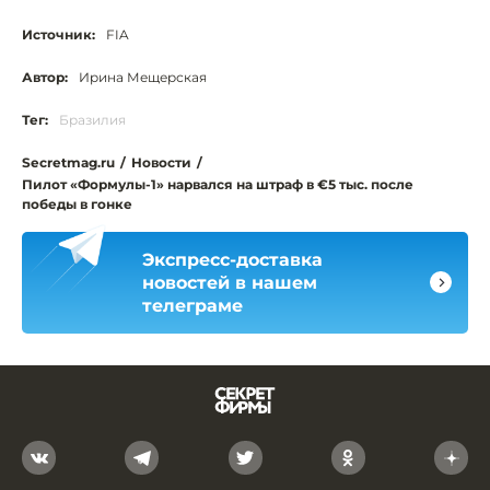
Источник:
FIA
Автор:
Ирина Мещерская
Тег:
Бразилия
Secretmag.ru
/
Новости
/
Пилот «Формулы-1» нарвался на штраф в €5 тыс. после
победы в гонке
Экспресс-доставка
новостей в нашем
телеграме