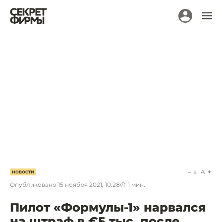
a
A
НОВОСТИ
Опубликовано
15 ноября 2021, 10:28
1
мин.
Пилот «Формулы-1» нарвался
на штраф в €5 тыс. после