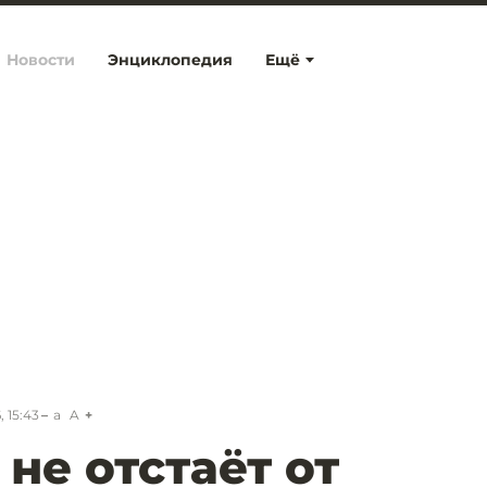
Новости
Энциклопедия
Ещё
 15:43
a
A
не отстаёт от