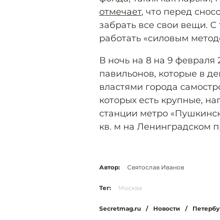
отмечает
, что перед сно
забрать все свои вещи. С 
работать «силовым метод
В ночь на 8 на 9 февраля
павильонов, которые в д
властями города самостро
которых есть крупные, н
станции метро «Пушкинск
кв. м на Ленинградском п
Автор:
Святослав Иванов
Тег:
Москва
Secretmag.ru
/
Новости
/
Петербур