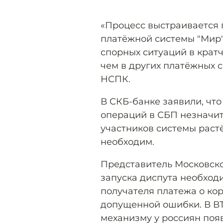
«Процесс выстраивается 
платёжной системы "Мир"
спорных ситуаций в крат
чем в других платёжных с
НСПК.
В СКБ-банке заявили, что
операций в СБП незначите
участников системы раст
необходим.
Представитель Московско
запуска диспута необхо
получателя платежа о ко
допущенной ошибки. В ВТ
механизму у россиян поя