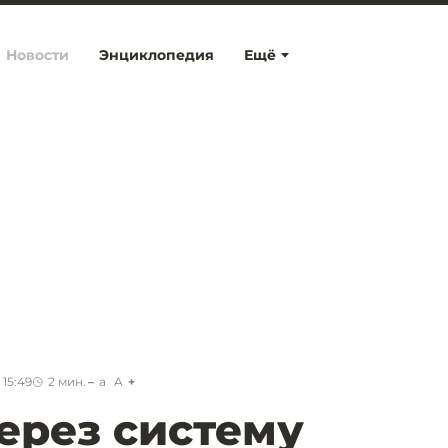
Новости
Энциклопедия
Ещё
 15:49
2
мин.
a
A
ерез систему