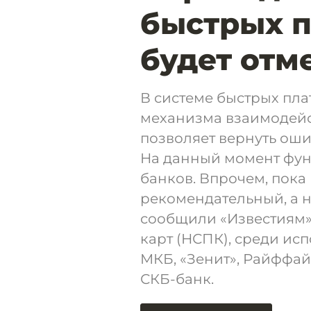
быстрых 
будет отм
В системе быстрых пл
механизма взаимодейс
позволяет вернуть ош
На данный момент фун
банков. Впрочем, пока
рекомендательный, а н
сообщили «Известиям»
карт (НСПК), среди ис
МКБ, «Зенит», Райффа
СКБ-банк.