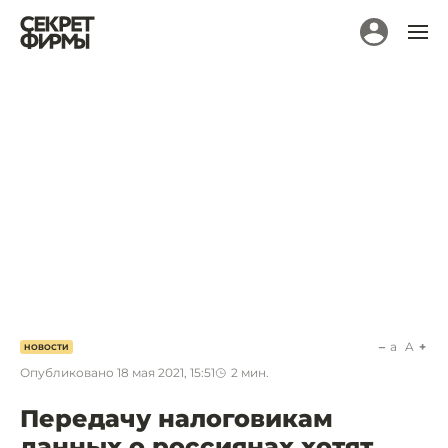
a
A
НОВОСТИ
Опубликовано
18 мая 2021, 15:51
2
мин.
Передачу налоговикам
данных о россиянах хотят