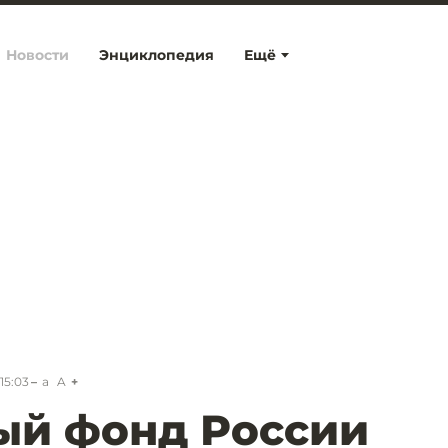
Новости
Энциклопедия
Ещё
15:03
a
A
ый фонд России