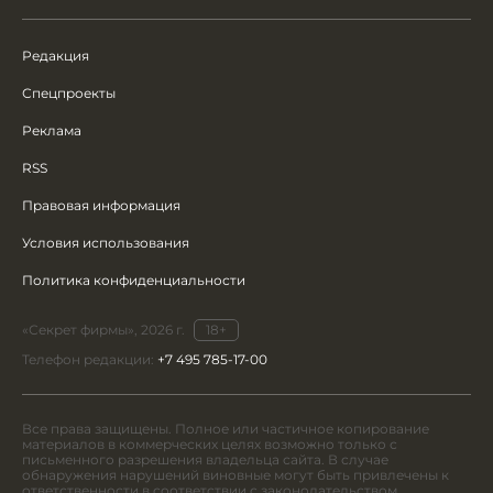
Редакция
Спецпроекты
Реклама
RSS
Правовая информация
Условия использования
Политика конфиденциальности
«Секрет фирмы», 2026 г.
18+
Телефон редакции:
+7 495 785-17-00
Все права защищены. Полное или частичное копирование
материалов в коммерческих целях возможно только с
письменного разрешения владельца сайта. В случае
обнаружения нарушений виновные могут быть привлечены к
ответственности в соответствии с законодательством