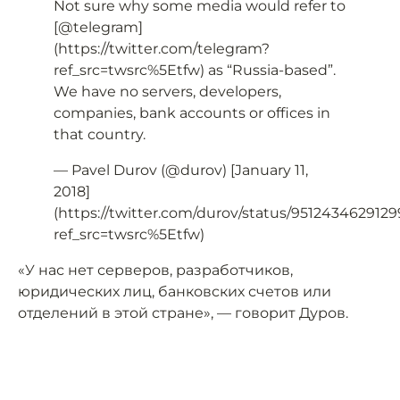
Not sure why some media would refer to
[@telegram]
(https://twitter.com/telegram?
ref_src=twsrc%5Etfw) as “Russia-based”.
We have no servers, developers,
companies, bank accounts or offices in
that country.
— Pavel Durov (@durov) [January 11,
2018]
(https://twitter.com/durov/status/951243462912
ref_src=twsrc%5Etfw)
«У нас нет серверов, разработчиков,
юридических лиц, банковских счетов или
отделений в этой стране», — говорит Дуров.