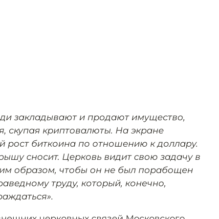
юди закладывают и продают имущество,
я, скупая криптовалюты. На экране
 рост биткоина по отношению к доллару.
крышу сносит. Церковь видит свою задачу в
им образом, чтобы он не был порабощен
раведному труду, который, конечно,
раждаться».
внешних церковных связей Московского