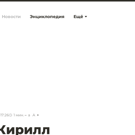
Новости
Энциклопедия
Ещё
17:26
1
мин.
a
A
 Кирилл