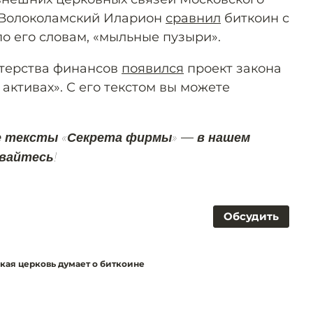
 Волоколамский Иларион
сравнил
биткоин с
 по его словам, «мыльные пузыри».
стерства финансов
появился
проект закона
активах». С его текстом вы можете
е тексты «Секрета фирмы» — в нашем
вайтесь!
Обсудить
ская церковь думает о биткоине