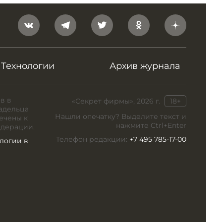
Технологии
Архив журнала
в в
«Секрет фирмы», 2026 г.
18+
адельца
Нашли опечатку? Выделите текст и
ечены к
нажмите Ctrl+Enter
едерации.
Телефон редакции:
+7 495 785-17-00
логии в