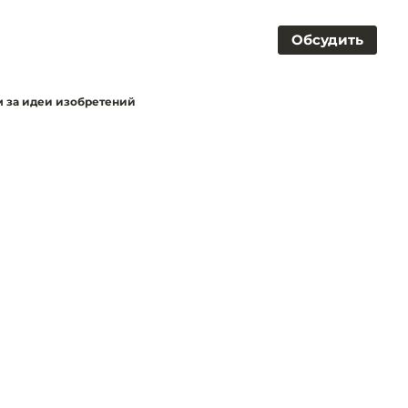
Обсудить
ам за идеи изобретений