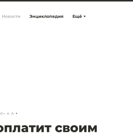
Новости
Энциклопедия
Ещё
50
a
A
доплатит своим