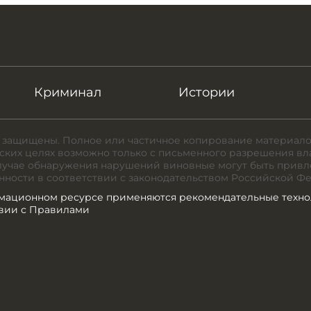
Криминал
Истории
 защищены. Полное или частичное копирование материало
ких целях возможно только с письменного разрешения вл
случае обнаружения нарушений виновные могут быть привл
нности в соответствии с законодательством Российской Ф
мационном ресурсе применяются рекомендательные техно
твии с Правилами