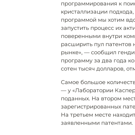
программирования к поис
кристаллизации подхода,
программой мы хотим вдо
запустить процесс их ак
поверенными внутри комп
расширить пул патентов н
рынке», — сообщил гендир
программу за два года к
сотен тысяч долларов, от
Самое большое количеств
— у «Лаборатории Касперс
поданных. На втором месте
зарегистрированных пате
На третьем месте находи
заявленными патентами.