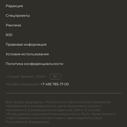
Редакция
Спецпроекты
Реклама
RSS
Правовая информация
Условия использования
Политика конфиденциальности
«Секрет фирмы», 2026 г.
18+
Телефон редакции:
+7 495 785-17-00
Все права защищены. Полное или частичное копирование
материалов в коммерческих целях возможно только с
письменного разрешения владельца сайта. В случае
обнаружения нарушений виновные могут быть привлечены к
ответственности в соответствии с законодательством
Российской Федерации.