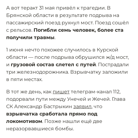
А вот теракт 31 мая привёл к трагедии. В
Брянской области в результате подрыва на
пассажирский поезд рухнул мост. Поезд сошёл
с рельсов.
Погибли семь человек, более ста
получили травмы
.
1 июня нечто похожее случилось в Курской
области — после подрыва обрушился ж/д мост,
и
грузовой состав слетел с путей
. Пострадали
три железнодорожника. Взрывчатку заложили
в пяти местах.
В тот же день, как
пишет
телеграм-канал 112,
подорвали пути между Унечей и Жечей. Глава
СК Александр Бастрыкин
заявил
, что
взрывчатка сработала прямо под
локомотивом
. Позже нашли ещё две
неразорвавшиеся бомбы.