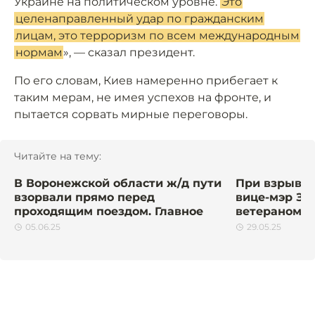
Украине на политическом уровне.
Это
целенаправленный удар по гражданским
лицам, это терроризм по всем международным
нормам
», — сказал президент.
По его словам, Киев намеренно прибегает к
таким мерам, не имея успехов на фронте, и
пытается сорвать мирные переговоры.
Читайте на тему:
В Воронежской области ж/д пути
При взрыве 
взорвали прямо перед
вице-мэр За
проходящим поездом. Главное
ветераном 
05.06.25
29.05.25