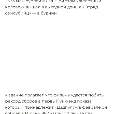
257,3 млн рублей в СНГ. При этом «Железный
человек» вышел в выходной день, а «Отряд
самоубийц» — в будний.
Издание полагает, что фильму удастся побить
рекорд сборов в первый уик-энд показа,
который принадлежит «Дэдпулу»: в феврале он
собрал в России 882,3 млн рублей за два