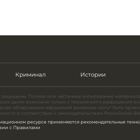
Криминал
Истории
 защищены. Полное или частичное копирование материало
ких целях возможно только с письменного разрешения вл
случае обнаружения нарушений виновные могут быть привл
нности в соответствии с законодательством Российской Ф
мационном ресурсе применяются рекомендательные техно
твии с Правилами