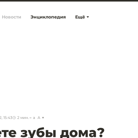
Новости
Энциклопедия
Ещё
, 15:43
2
мин.
a
A
те зубы дома?