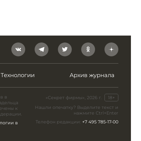
Технологии
Архив журнала
в в
«Секрет фирмы», 2026 г.
18+
адельца
Нашли опечатку? Выделите текст и
ечены к
нажмите Ctrl+Enter
едерации.
Телефон редакции:
+7 495 785-17-00
логии в