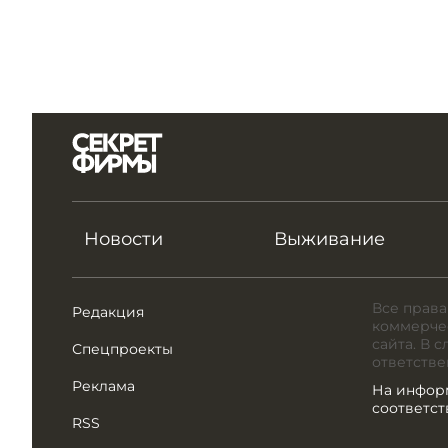
Новости
Выживание
Все права
Редакция
коммерчес
сайта. В 
Спецпроекты
ответстве
Реклама
На инфор
соответс
RSS