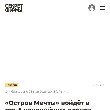
a
A
НОВОСТИ
Опубликовано
28 мая 2026, 20:18
1
мин.
«Остров Мечты» войдёт в
топ-5 крупнейших парков