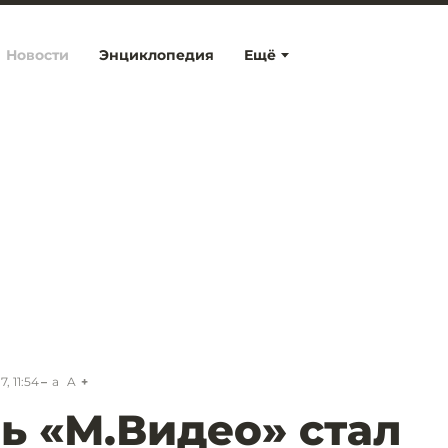
Новости
Энциклопедия
Ещё
, 11:54
a
A
ь «М.Видео» стал