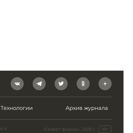
Технологии
Архив журнала
в в
«Секрет фирмы», 2026 г.
18+