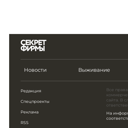
Новости
Выживание
Все права
Редакция
коммерчес
сайта. В 
Спецпроекты
ответстве
Реклама
На инфор
соответс
RSS