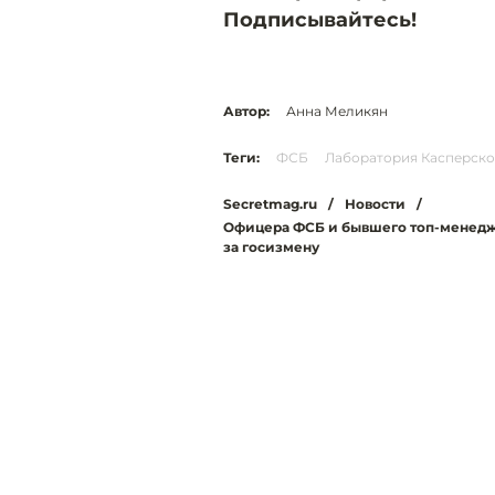
Подписывайтесь!
Автор:
Анна Меликян
Теги:
ФСБ
Лаборатория Касперско
Secretmag.ru
/
Новости
/
Офицера ФСБ и бывшего топ-менедж
за госизмену