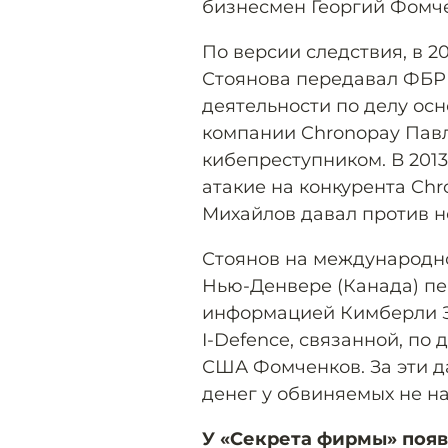
бизнесмен Георгий Фомче
По версии следствия, в 2
Стоянова передавал ФБР
деятельности по делу ос
компании Chronopay Павл
кибепреступником. В 201
атакие на конкурента Chr
Михайлов давал против не
Стоянов на международн
Нью-Денвере (Канада) пе
информацией Кимберли З
I-Defence, связанной, по
США Фомченков. За эти да
денег у обвиняемых не н
У «Секрета фирмы» появ