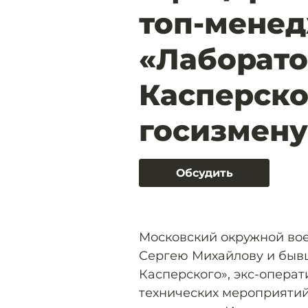
топ-мене
«Лаборат
Касперско
госизмену
Обсудить
Московский окружной во
Сергею Михайлову и быв
Касперского», экс-опера
технических мероприятий