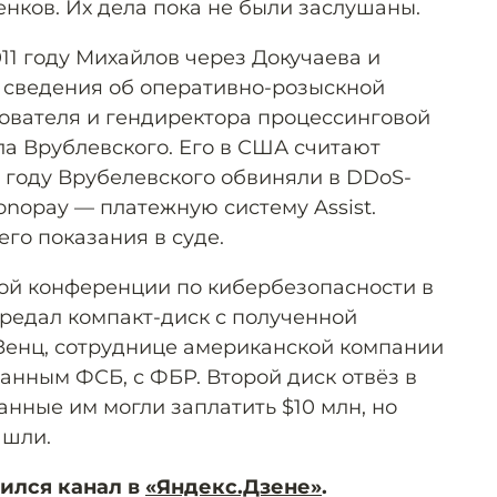
нков. Их дела пока не были заслушаны.
011 году Михайлов через Докучаева и
 сведения об оперативно-розыскной
нователя и гендиректора процессинговой
а Врублевского. Его в США считают
3 году Врубелевского обвиняли в DDoS-
onopay — платежную систему Assist.
го показания в суде.
ой конференции по кибербезопасности в
редал компакт-диск с полученной
енц, сотруднице американской компании
 данным ФСБ, с ФБР. Второй диск отвёз в
нные им могли заплатить $10 млн, но
ашли.
ился канал в
«Яндекс.Дзене»
.