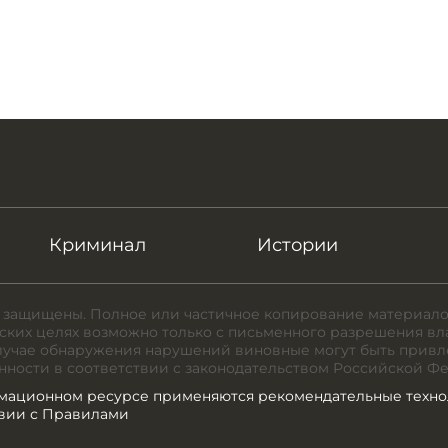
Криминал
Истории
 защищены. Полное или частичное копирование материало
ких целях возможно только с письменного разрешения вл
случае обнаружения нарушений виновные могут быть привл
нности в соответствии с законодательством Российской Ф
мационном ресурсе применяются рекомендательные техно
твии с Правилами