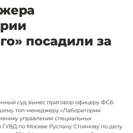
джера
ории
го» посадили за
енный суд вынес приговор офицеру ФСБ
шему топ-менеджеру «Лаборатории
тивнику управления специальных
 ГУВД по Москве Руслану Стоянову по делу