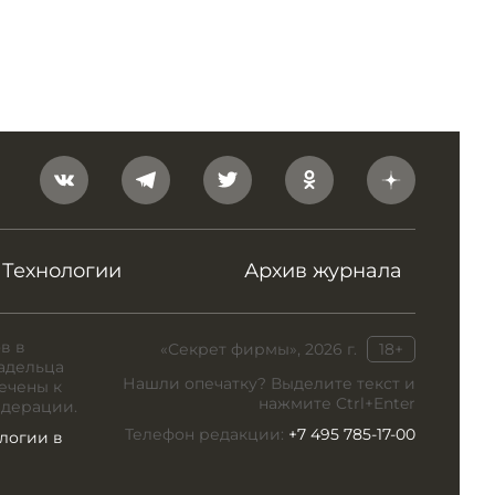
Технологии
Архив журнала
в в
«Секрет фирмы», 2026 г.
18+
адельца
Нашли опечатку? Выделите текст и
ечены к
нажмите Ctrl+Enter
едерации.
Телефон редакции:
+7 495 785-17-00
логии в