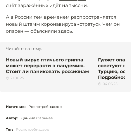
счёт заражённых идёт на тысячи.
А в России тем временем распространяется
новый штамм коронавируса «стратус». Чем он
опасен — объясняли
здесь
.
Читайте на тему:
Новый вирус птичьего гриппа
Гуляет опас
может перерасти в пандемию.
советуют не 
Стоит ли паниковать россиянам
Турцию, особ
Подробност
21.06.25
04.06.25
Источник:
Роспотребнадзор
Автор:
Даниил Фарниев
Тег:
Роспотребнадзор