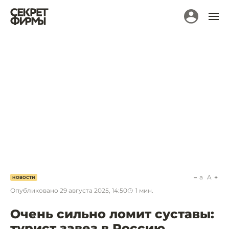
a
A
НОВОСТИ
Опубликовано
29 августа 2025, 14:50
1
мин.
Очень сильно ломит суставы:
турист завез в Россию