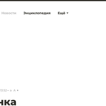
Новости
Энциклопедия
Ещё
13:52
a
A
нка