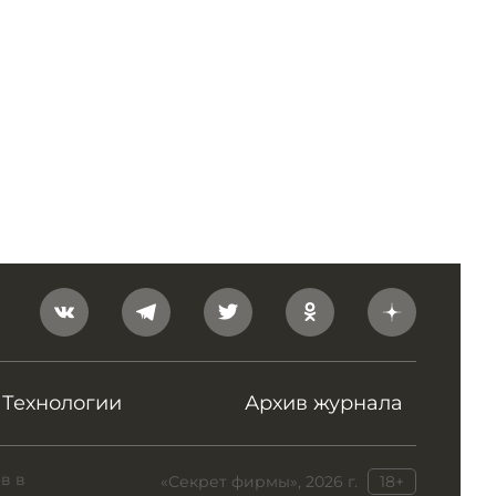
Технологии
Архив журнала
в в
«Секрет фирмы», 2026 г.
18+