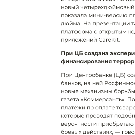
новый четырехдюймовый с
показала мини-версию пл
дюйма. На презентации т
платформа с открытым ко
приложений CareKit.
При ЦБ создана экспер
финансирования терро
При Центробанке (ЦБ) со
банков, на ней Росфинмо
новые механизмы борьбы
газета «Коммерсантъ». П
платежи по оплате товаро
которые проводят подобн
вероятности приобретают
боевых действиях, — гов