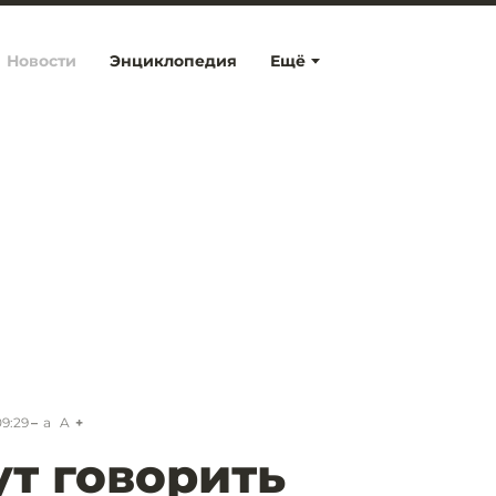
Новости
Энциклопедия
Ещё
09:29
a
A
ут говорить