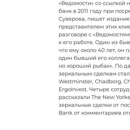
«Ведомости» со ссылкой н
банк в 2011 году при по
Суверова, пишет издание
представителем этих клие
разговоре с «Ведомостями
к его работе. Один из бы
что ему около 40 лет, он
один бывший его коллега 
но хороший рыбак». По д
зеркальным сделкам ста
Westminster, Chadborg, Che
ErgoInvest. Четыре сотр
рассказали The New Yorke
зеркальные сделки от пос
Bank от комментариев от