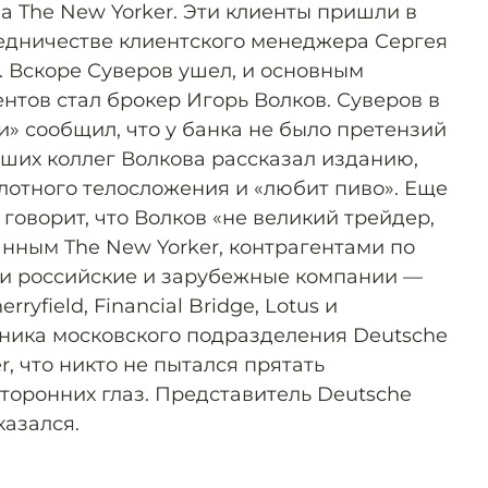
а The New Yorker. Эти клиенты пришли в
средничестве клиентского менеджера Сергея
. Вскоре Суверов ушел, и основным
нтов стал брокер Игорь Волков. Суверов в
» сообщил, что у банка не было претензий
вших коллег Волкова рассказал изданию,
 плотного телосложения и «любит пиво». Еще
говорит, что Волков «не великий трейдер,
анным The New Yorker, контрагентами по
ли российские и зарубежные компании —
rryfield, Financial Bridge, Lotus и
удника московского подразделения Deutsche
r, что никто не пытался прятать
торонних глаз. Представитель Deutsche
казался.