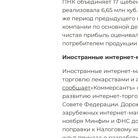
ПНК объединяет 17 щебен
реализовала 6,65 млн куб
же период предыдущего г
компании по основной дея
чистая прибыль оценивал
потребителем продукции
Иностранные интернет-м
Иностранные интернет-ма
торговлю лекарствами и 
сообщает
«Коммерсантъ» 
развитию интернет-торго
Совете Федерации. Дорож
зарубежных интернет-мага
ноября Минфин и ФНС до
поправки к Налоговому ко
ждут приказа о разработ