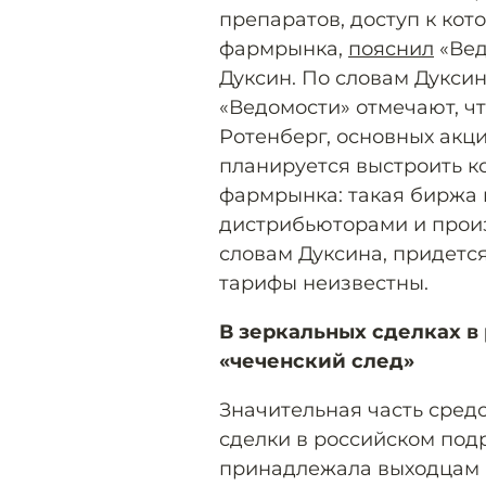
препаратов, доступ к кот
фармрынка,
пояснил
«Вед
Дуксин. По словам Дуксин
«Ведомости» отмечают, ч
Ротенберг, основных акц
планируется выстроить 
фармрынка: такая биржа 
дистрибьюторами и произ
словам Дуксина, придетс
тарифы неизвестны.
В зеркальных сделках в
«чеченский след»
Значительная часть сред
сделки в российском под
принадлежала выходцам 