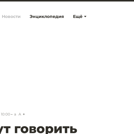
Новости
Энциклопедия
Ещё
 10:00
a
A
ут говорить