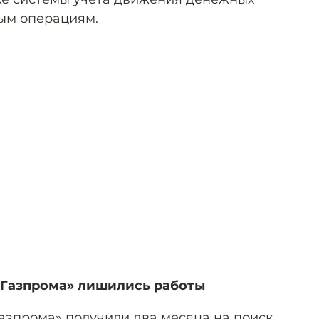
ым операциям.
«Газпрома» лишились работы
азпрома» получили два месяца на поиск