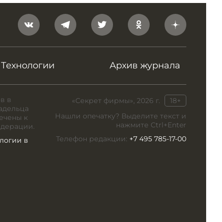
Технологии
Архив журнала
в в
«Секрет фирмы», 2026 г.
18+
адельца
Нашли опечатку? Выделите текст и
ечены к
нажмите Ctrl+Enter
едерации.
Телефон редакции:
+7 495 785-17-00
логии в