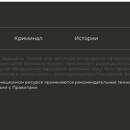
Криминал
Истории
 защищены. Полное или частичное копирование материало
ких целях возможно только с письменного разрешения вл
случае обнаружения нарушений виновные могут быть привл
нности в соответствии с законодательством Российской Ф
мационном ресурсе применяются рекомендательные техно
твии с Правилами