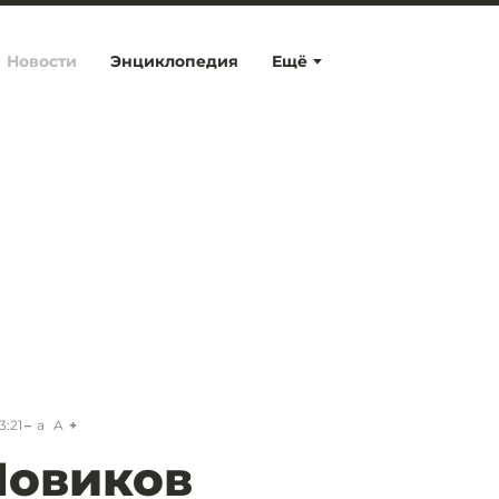
Новости
Энциклопедия
Ещё
3:21
a
A
Новиков