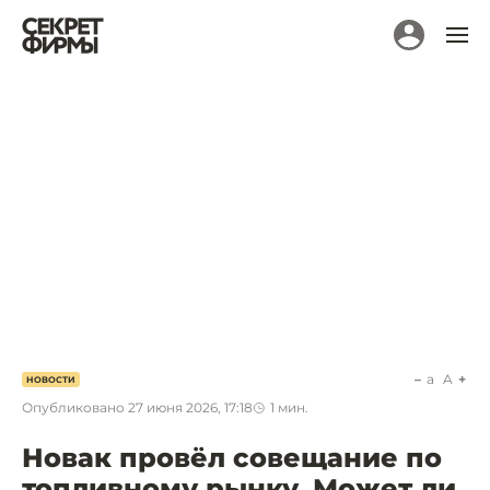
a
A
НОВОСТИ
Опубликовано
27 июня 2026, 17:18
1
мин.
Новак провёл совещание по
топливному рынку. Может ли