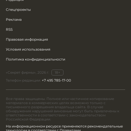
Спецпроекты
Реклама
RSS
Правовая информация
Условия использования
Политика конфиденциальности
«Секрет фирмы», 2026 г.
18+
Телефон редакции:
+7 495 785-17-00
Все права защищены. Полное или частичное копирование
материалов в коммерческих целях возможно только с
письменного разрешения владельца сайта. В случае
обнаружения нарушений виновные могут быть привлечены к
ответственности в соответствии с законодательством
Российской Федерации.
На информационном ресурсе применяются рекомендательные
технологии в соответствии с Правилами