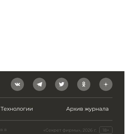
Технологии
Архив журнала
в в
«Секрет фирмы», 2026 г.
18+