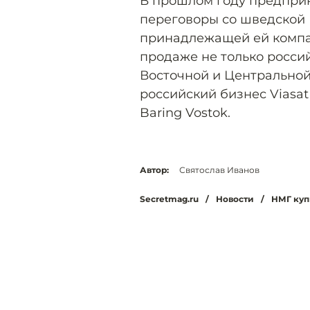
В прошлом году предпри
переговоры со шведской 
принадлежащей ей компан
продаже не только россий
Восточной и Центральной
российский бизнес Viasa
Baring Vostok.
Автор:
Святослав Иванов
Secretmag.ru
/
Новости
/
НМГ куп