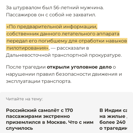
За штурвалом был 56-летний мужчина.
Пассажиров он с собой не захватил.
«По предварительной информации,
собственник данного летательного аппарата
передал его погибшему для отработки навыков
пилотирования»
, — рассказали в
Дальневосточной транспортной прокуратуре.
После трагедии
открыли уголовное дело
о
нарушении правил безопасности движения и
эксплуатации транспорта.
Читайте на тему:
Российский самолёт с 170
В Индии сам
пассажирами экстренно
на жилые до
приземлился в Москве. Что с ним
более 240 че
случилось
о трагедии