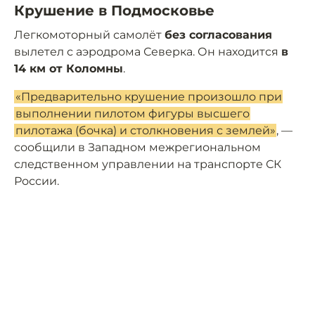
Крушение в Подмосковье
Легкомоторный самолёт
без согласования
вылетел с аэродрома Северка. Он находится
в
14 км от Коломны
.
«Предварительно крушение произошло при
выполнении пилотом фигуры высшего
пилотажа (бочка) и столкновения с землей»
, —
сообщили в Западном межрегиональном
следственном управлении на транспорте СК
России.