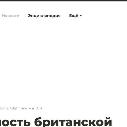
Новости
Энциклопедия
Ещё
0, 12:48
1
мин.
a
A
ость британской