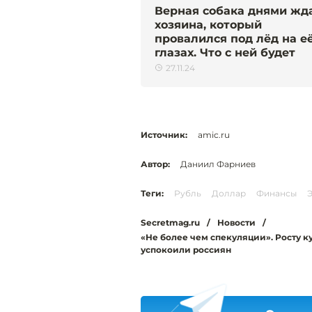
Верная собака днями жд
хозяина, который
провалился под лёд на е
глазах. Что с ней будет
27.11.24
Источник:
amic.ru
Автор:
Даниил Фарниев
Теги:
Рубль
Доллар
Финансы
Secretmag.ru
/
Новости
/
«Не более чем спекуляции». Росту к
успокоили россиян