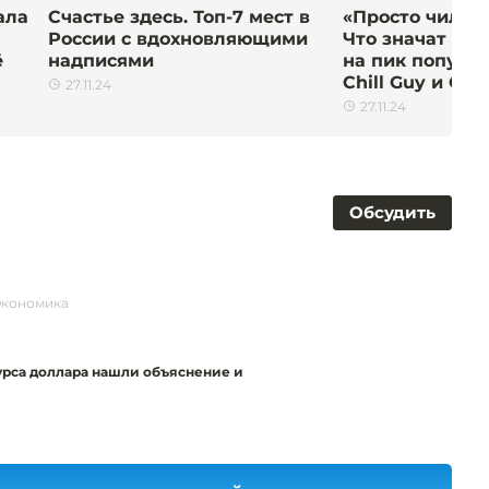
ала
Счастье здесь. Топ-7 мест в
«Просто чилло
России с вдохновляющими
Что значат вз
ё
надписями
на пик популя
Chill Guy и Chill
27.11.24
27.11.24
Обсудить
Экономика
урса доллара нашли объяснение и