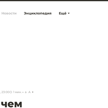
Новости
Энциклопедия
Ещё
, 23:00
1
мин.
a
A
 чем