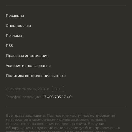
Редакция
Спецпроекты
Реклама
RSS
Правовая информация
Условия использования
Политика конфиденциальности
«Секрет фирмы», 2026 г.
18+
Телефон редакции:
+7 495 785-17-00
Все права защищены. Полное или частичное копирование
материалов в коммерческих целях возможно только с
письменного разрешения владельца сайта. В случае
обнаружения нарушений виновные могут быть привлечены к
ответственности в соответствии с законодательством