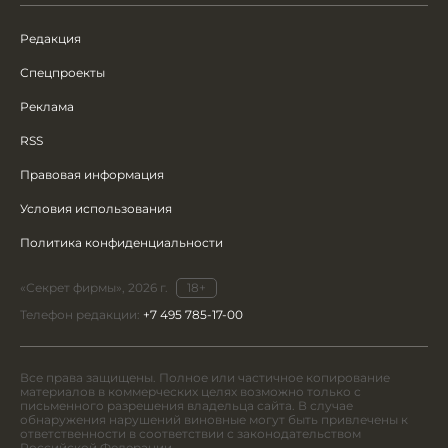
Редакция
Спецпроекты
Реклама
RSS
Правовая информация
Условия использования
Политика конфиденциальности
«Секрет фирмы», 2026 г.
18+
Телефон редакции:
+7 495 785-17-00
Все права защищены. Полное или частичное копирование
материалов в коммерческих целях возможно только с
письменного разрешения владельца сайта. В случае
обнаружения нарушений виновные могут быть привлечены к
ответственности в соответствии с законодательством
Российской Федерации.