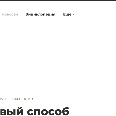
Новости
Энциклопедия
Ещё
15:05
1
мин.
a
A
вый способ