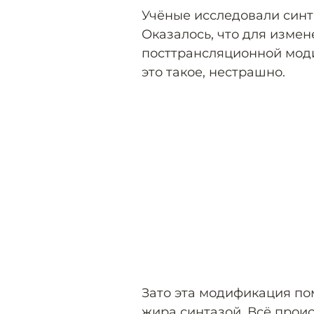
Учёные исследовали синт
Оказалось, что для изме
посттрансляционной моди
это такое, нестрашно.
Зато эта модификация по
жира синтазой. Всё проис