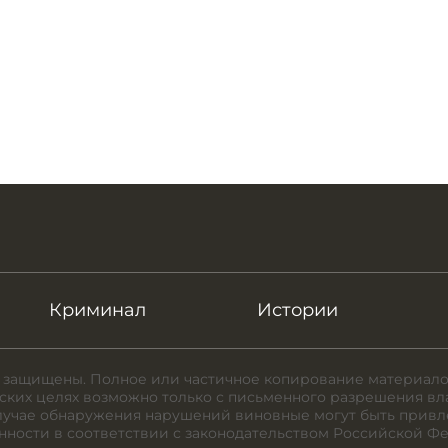
Криминал
Истории
 защищены. Полное или частичное копирование материало
ких целях возможно только с письменного разрешения вл
случае обнаружения нарушений виновные могут быть привл
нности в соответствии с законодательством Российской Ф