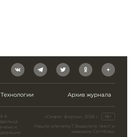
Технологии
Архив журнала
в в
«Секрет фирмы», 2026 г.
18+
адельца
Нашли опечатку? Выделите текст и
ечены к
нажмите Ctrl+Enter
едерации.