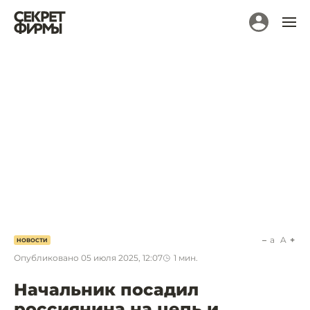
a
A
НОВОСТИ
Опубликовано
05 июля 2025, 12:07
1
мин.
Начальник посадил
россиянина на цепь и