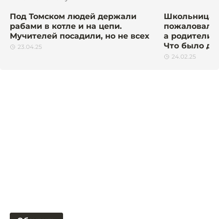
Под Томском людей держали
Школьница и
рабами в котле и на цепи.
пожаловалас
Мучителей посадили, но не всех
а родители п
Что было д
23.04.25
24.02.25