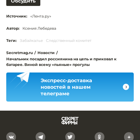
Обсудить
Источник:
«Лента.ру»
Автор:
Ксения Лебедева
Теги:
Забайкалье
Следственный комитет
Secretmag.ru
/
Новости
/
Начальник посадил россиянина на цепь и приковал к
батарее. Виной всему «пьяные» прогулы
Экспресс-доставка
новостей в нашем
телеграме