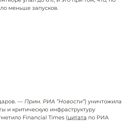
нтябре упал до 6%, и это при том, что, по
ыло меньше запусков.
даров. —
Прим. РИА ”Новости”
) уничтожила
ты и критическую инфраструктуру
метило Financial Times (
цитата
по РИА