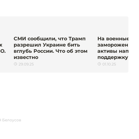
СМИ сообщили, что Трамп
На военные ну
х
разрешил Украине бить
замороженные
О.
вглубь России. Что об этом
активы направ
известно
поддержку Ук
29.09.25
01.10.25
й Белоусов