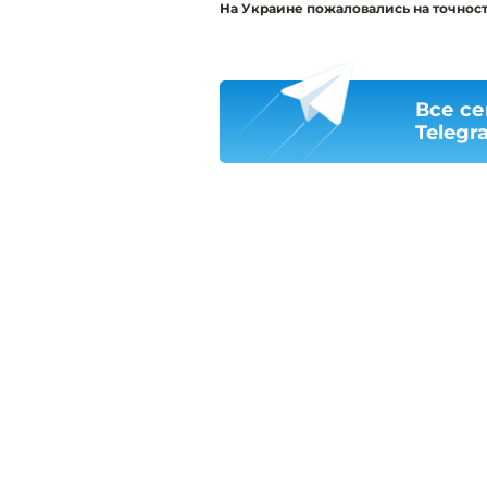
На Украине пожаловались на точность
Все се
Telegr