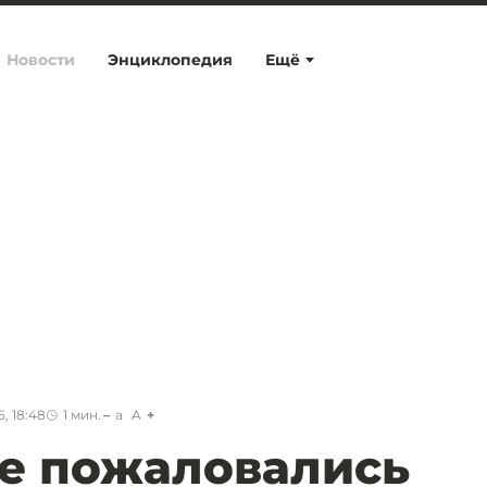
Новости
Энциклопедия
Ещё
, 18:48
1
мин.
a
A
е пожаловались