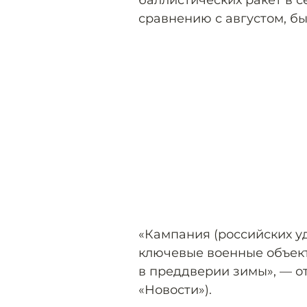
баллистических ракет в се
сравнению с августом, б
«Кампания (российских у
ключевые военные объек
в преддверии зимы», — от
«Новости»).