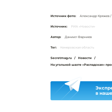
Источник фото:
Александр Кряжев /
Источник:
РИА «Новости»
Автор:
Даниил Фарниев
Тег:
Кемеровская область
Secretmag.ru
/
Новости
/
На угольной шахте «Распадская» про
Экспр
в наш