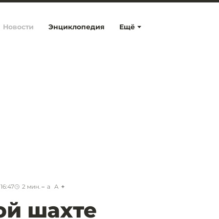
Новости
Энциклопедия
Ещё
16:47
2
мин.
a
A
ой шахте